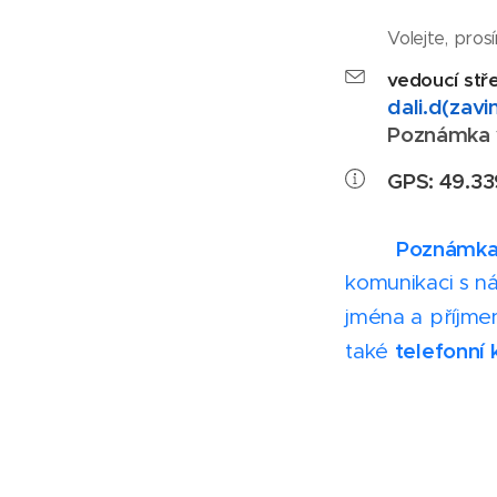
/ Mart
Volejte, pros
vedoucí stř
dali.d(zavi
Poznámka v
GPS: 49.3
Poznámka
komunikaci 
jména a příjme
telefonní
také