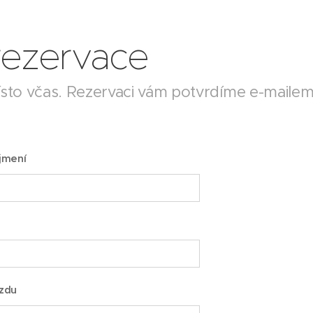
rezervace
ísto včas. Rezervaci vám potvrdíme e-mailem
jmení
ezdu