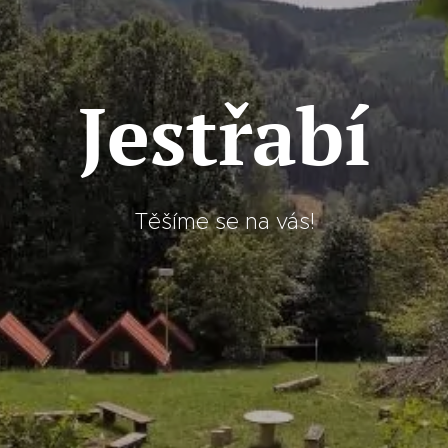
Jestřabí
Těšíme se na vás!