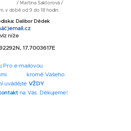
ina Saktorová /
ím, v době od 9 do 18 hodin.
ediska: Dalibor Dědek
náč)email.cz
iz níže
392292N, 17.7003617E
:
Pro e-mailovou
s námi kromě Vašeho
VŽDY
ní uvádějte
 kontakt
na Vás. Děkujeme!