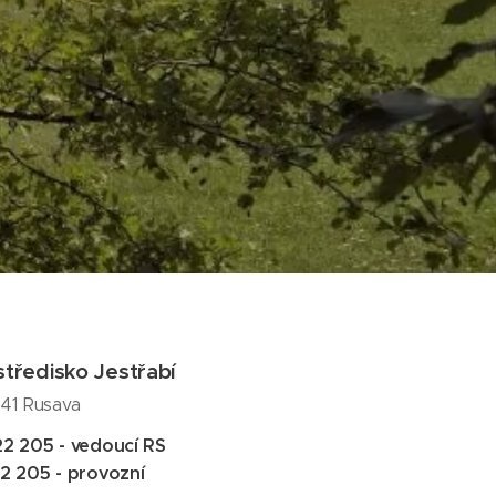
středisko Jestřabí
8 41 Rusava
2 205 - vedoucí RS
2 205 - provozní