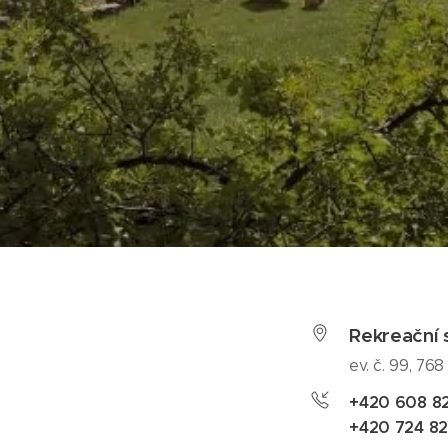
Rekreační 
ev. č. 99, 76
+420 608 82
+420 724 82