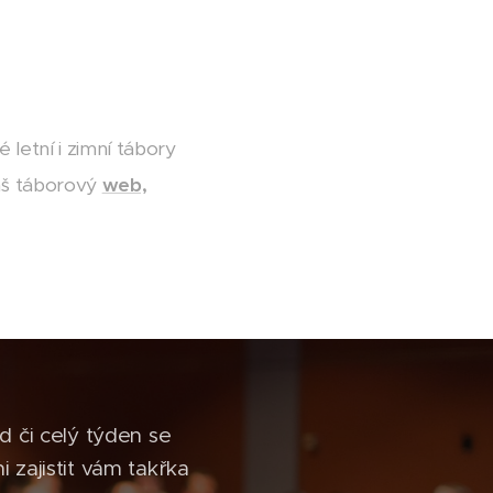
letní i zimní tábory
náš táborový
web,
nd či celý týden se
zajistit vám takřka