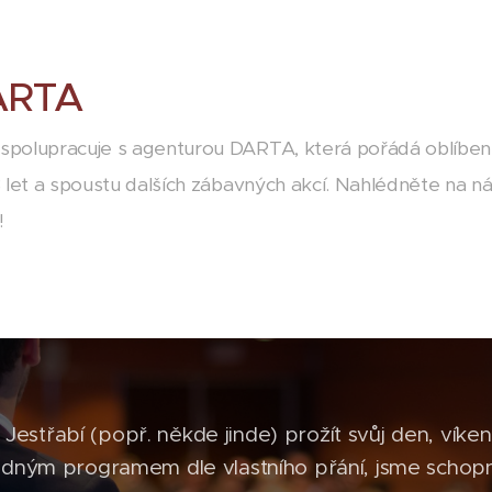
ARTA
spolupracuje s agenturou DARTA, která pořádá oblíbené 
18 let a spoustu dalších zábavných akcí. Nahlédněte na 
e!
S Jestřabí (popř. někde jinde) prožít svůj den, víke
ným programem dle vlastního přání, jsme schopni 