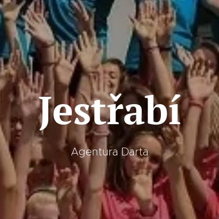
Jestřabí
Agentura Darta