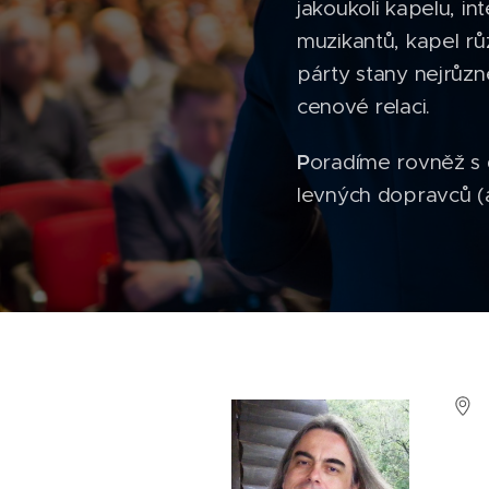
jakoukoli kapelu, i
muzikantů, kapel růz
párty stany nejrůzn
cenové relaci.
P
oradíme rovněž s 
levných dopravců (a