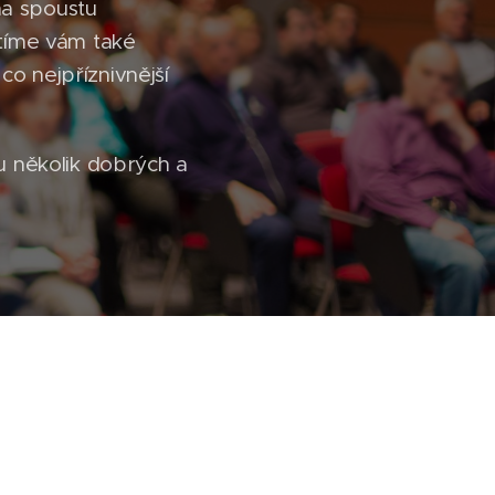
na spoustu
stíme vám také
co nejpříznivnější
u několik dobrých a