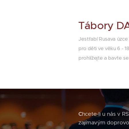
Tábory D
Jestřabí Rusava úzce 
pro děti ve věku 6 - 
prohlížejte a bavte s
C
hcete-li u nás v R
zajímavým doprovod